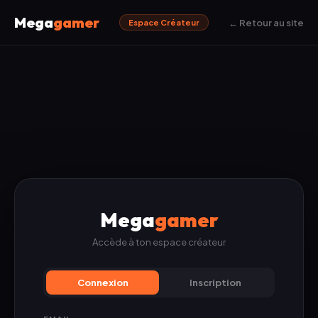
Mega
gamer
← Retour au site
Espace Créateur
Mega
gamer
Accède à ton espace créateur
Connexion
Inscription